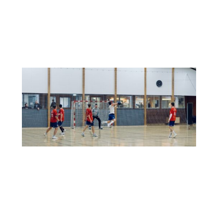
Start til håndbold