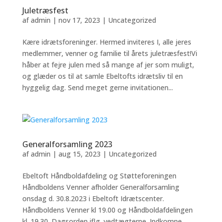
Juletræsfest
af
admin
|
nov 17, 2023
|
Uncategorized
Kære idrætsforeninger. Hermed inviteres I, alle jeres
medlemmer, venner og familie til årets juletræsfest!Vi
håber at fejre julen med så mange af jer som muligt,
og glæder os til at samle Ebeltofts idrætsliv til en
hyggelig dag. Send meget gerne invitationen...
Generalforsamling 2023
af
admin
|
aug 15, 2023
|
Uncategorized
Ebeltoft Håndboldafdeling og Støtteforeningen
Håndboldens Venner afholder Generalforsamling
onsdag d. 30.8.2023 i Ebeltoft Idrætscenter.
Håndboldens Venner kl 19.00 og Håndboldafdelingen
kl. 19.30. Dagsorden iflg. vedtægterne. Indkomne