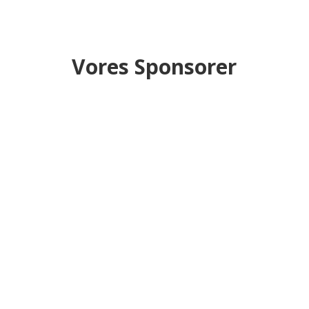
Vores Sponsorer
Klubben
Bestyrelsen
Træningstider
Begynd til håndbold